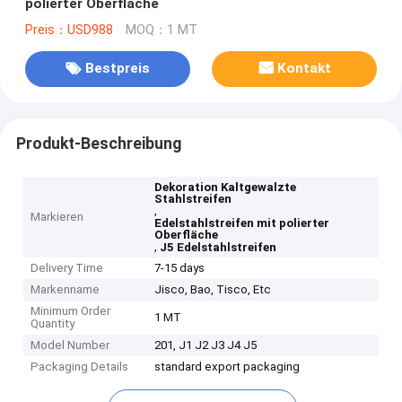
polierter Oberfläche
Preis：USD988
MOQ：1 MT
Bestpreis
Kontakt
Produkt-Beschreibung
Dekoration Kaltgewalzte
Stahlstreifen
,
Markieren
Edelstahlstreifen mit polierter
Oberfläche
,
J5 Edelstahlstreifen
Delivery Time
7-15 days
Markenname
Jisco, Bao, Tisco, Etc
Minimum Order
1 MT
Quantity
Model Number
201, J1 J2 J3 J4 J5
Packaging Details
standard export packaging