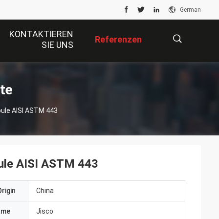
German
KONTAKTIEREN
Referenzen
SIE UNS
描
te
pule AISI ASTM 443
述
pule AISI ASTM 443
rigin
China
ame
Jisco