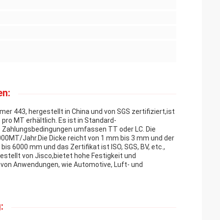
n:
443, hergestellt in China und von SGS zertifiziert,ist
ro MT erhältlich. Es ist in Standard-
ie Zahlungsbedingungen umfassen TT oder LC. Die
000MT/Jahr.Die Dicke reicht von 1 mm bis 3 mm und der
bis 6000 mm und das Zertifikat ist ISO, SGS, BV, etc.,
stellt von Jisco,bietet hohe Festigkeit und
l von Anwendungen, wie Automotive, Luft- und
: