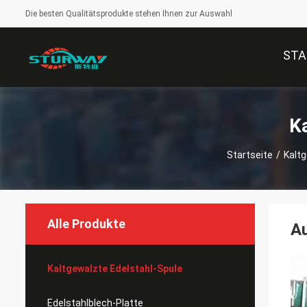
Die besten Qualitätsprodukte stehen Ihnen zur Auswahl
STA
K
Startseite
/
Kaltg
Alle Produkte
Au
Kaltgewalzte Edelstahl-Spule
Edelstahlblech-Platte