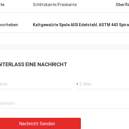
te
Schlitzkante/Fräskante
Oberfl
vorheben
Kaltgewalzte Spule AISI Edelstahl
,
ASTM 443 Spiral
NTERLASS EINE NACHRICHT
Nachricht Senden