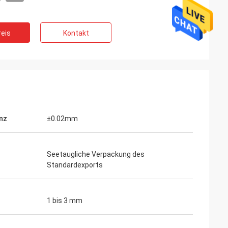
eis
Kontakt
nz
±0.02mm
Seetaugliche Verpackung des
Standardexports
1 bis 3 mm