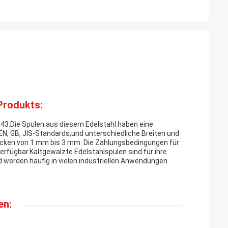
Produkts:
I 443.Die Spulen aus diesem Edelstahl haben eine
, EN, GB, JIS-Standards,und unterschiedliche Breiten und
Dicken von 1 mm bis 3 mm. Die Zahlungsbedingungen für
erfügbar.Kaltgewalzte Edelstahlspulen sind für ihre
 werden häufig in vielen industriellen Anwendungen
en: