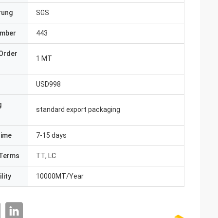
erung
SGS
umber
443
Order
1 MT
USD998
g
standard export packaging
Time
7-15 days
Terms
TT, LC
lity
10000MT/Year