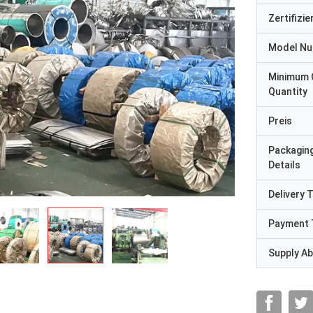
Zertifizi
Model N
Minimum 
Quantity
Preis
Packagin
Details
Delivery 
Payment 
Supply Abi