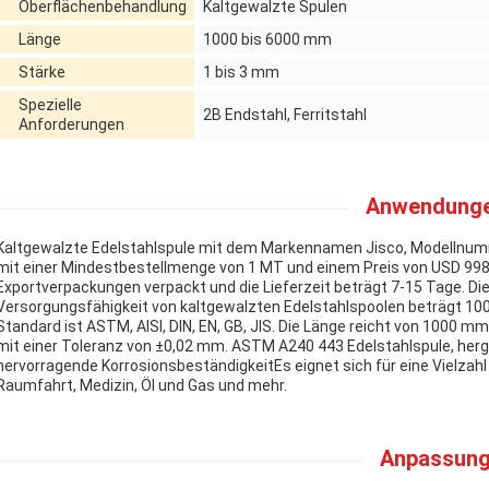
Oberflächenbehandlung
Kaltgewalzte Spulen
Länge
1000 bis 6000 mm
Stärke
1 bis 3 mm
Spezielle
2B Endstahl, Ferritstahl
Anforderungen
Anwendunge
Kaltgewalzte Edelstahlspule mit dem Markennamen Jisco, Modellnummer 
mit einer Mindestbestellmenge von 1 MT und einem Preis von USD 998 p
Exportverpackungen verpackt und die Lieferzeit beträgt 7-15 Tage. D
Versorgungsfähigkeit von kaltgewalzten Edelstahlspoolen beträgt 10
Standard ist ASTM, AISI, DIN, EN, GB, JIS. Die Länge reicht von 1000 mm 
mit einer Toleranz von ±0,02 mm. ASTM A240 443 Edelstahlspule, herge
hervorragende KorrosionsbeständigkeitEs eignet sich für eine Vielzah
Raumfahrt, Medizin, Öl und Gas und mehr.
Anpassung