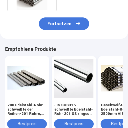
Fortsetzen
Empfohlene Produkte
200 Edelstahl-Rohr
JIS SUS316
Geschweißtes
schweißte der
schweißte Edelstahl-
Edelstahl-Roh
Reihen-201 Rohre,
Rohr 201 SS ringsum
2500mm AISI 
die SS rechteckige
Rohr 3/8" - 100“
2500mm quadrieren
Bestpreis
Bestpreis
Bestprei