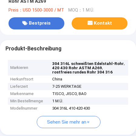
Rohr ASTM A269
Preis：USD 1500-3000 / MT
MOQ：1 M.Ü.
Bestpreis
Kontakt
Produkt-Beschreibung
,
304 316L schweißten Edelstahl-Rohr
Markieren
,
420 430 Rohr ASTM A269
rostfreies rundes Rohr 304 316
Herkunftsort
China
Lieferzeit
7-25 WERKTAGE
Markenname
TISCO, JISCO, BAO
Min Bestellmenge
1 M.Ü.
Modellnummer
304 316L 410 420 430
Sehen Sie mehr an